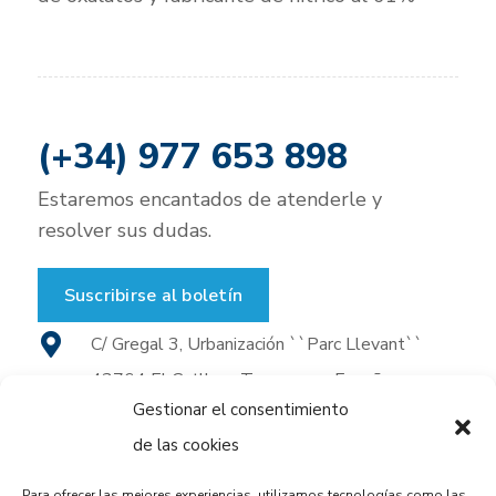
(+34) 977 653 898
Estaremos encantados de atenderle y
resolver sus dudas.
Suscribirse al boletín
C/ Gregal 3, Urbanización ``Parc Llevant``
43764 El Catllar - Tarragona - España
Gestionar el consentimiento
(+34) 977 653 898
de las cookies
(+34) 977 653 930
Para ofrecer las mejores experiencias, utilizamos tecnologías como las