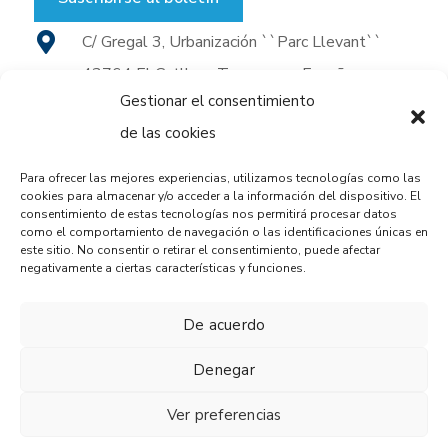
C/ Gregal 3, Urbanización ``Parc Llevant``
43764 El Catllar - Tarragona - España
Gestionar el consentimiento
(+34) 977 653 898
de las cookies
(+34) 977 653 930
Para ofrecer las mejores experiencias, utilizamos tecnologías como las
cookies para almacenar y/o acceder a la información del dispositivo. El
consentimiento de estas tecnologías nos permitirá procesar datos
oxaquim@oxaquim.com
como el comportamiento de navegación o las identificaciones únicas en
este sitio. No consentir o retirar el consentimiento, puede afectar
negativamente a ciertas características y funciones.
De acuerdo
Denegar
Copyright © Oxaquim 2024
Aviso legal
Política de privacidad
Ver preferencias
Política de cookies
Canal de denuncias